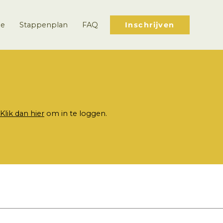
ie
Stappenplan
FAQ
Inschrijven
Klik dan hier
om in te loggen.